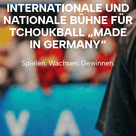
INTERNATIONALE UND
NATIONALE BÜHNE FÜR
TCHOUKBALL „MADE
IN GERMANY“
Spielen. Wachsen. Gewinnen.