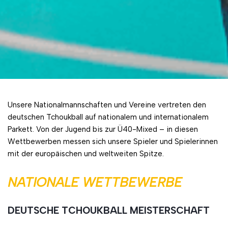
Unsere Nationalmannschaften und Vereine vertreten den
deutschen Tchoukball auf nationalem und internationalem
Parkett. Von der Jugend bis zur Ü40-Mixed – in diesen
Wettbewerben messen sich unsere Spieler und Spielerinnen
mit der europäischen und weltweiten Spitze.
NATIONALE WETTBEWERBE
DEUTSCHE TCHOUKBALL MEISTERSCHAFT