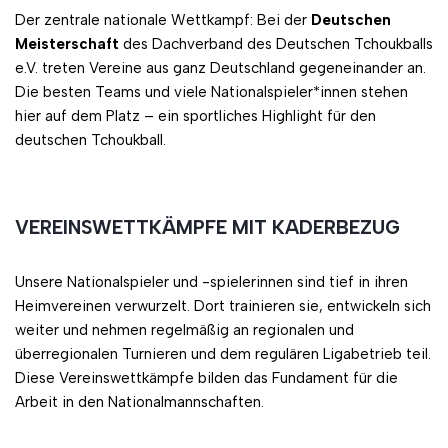
Der zentrale nationale Wettkampf: Bei der
Deutschen
Meisterschaft
des Dachverband des Deutschen Tchoukballs
e.V. treten Vereine aus ganz Deutschland gegeneinander an.
Die besten Teams und viele Nationalspieler*innen stehen
hier auf dem Platz – ein sportliches Highlight für den
deutschen Tchoukball.
VEREINSWETTKÄMPFE MIT KADERBEZUG
Unsere Nationalspieler und -spielerinnen sind tief in ihren
Heimvereinen verwurzelt. Dort trainieren sie, entwickeln sich
weiter und nehmen regelmäßig an regionalen und
überregionalen Turnieren und dem regulären Ligabetrieb teil.
Diese Vereinswettkämpfe bilden das Fundament für die
Arbeit in den Nationalmannschaften.