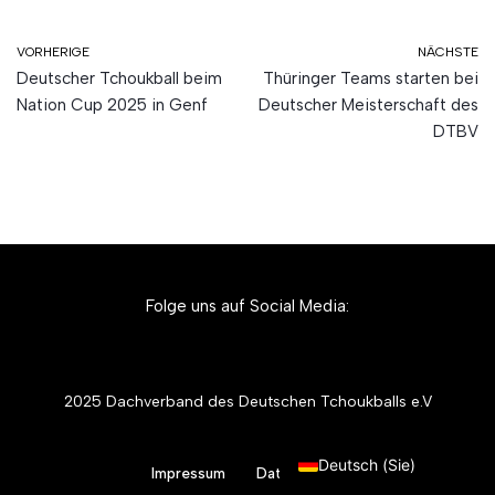
VORHERIGE
NÄCHSTE
Deutscher Tchoukball beim
Thüringer Teams starten bei
Nation Cup 2025 in Genf
Deutscher Meisterschaft des
DTBV
Folge uns auf Social Media:
2025 Dachverband des Deutschen Tchoukballs e.V
English (UK)
Deutsch (Sie)
Impressum
Datenschutz